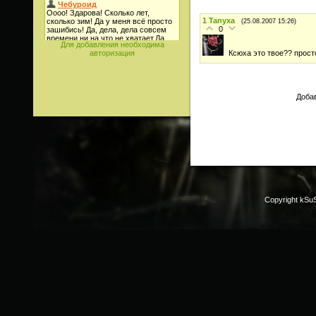
1
Tanyxa
(25.08.2007 15:26)
0
Для добавления необходима
Ксюха это твое?? прост
авторизация
Добав
Copyright kSu