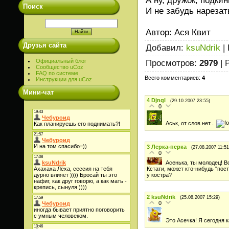
Поиск
И не забудь нарезать
Автор: Ася Квит
Друзья сайта
Добавил
:
ksuNdrik
|
Просмотров
:
2979
|
Официальный блог
Сообщество uCoz
FAQ по системе
Всего комментариев
:
4
Инструкции для uCoz
Мини-чат
4
Djngl
(29.10.2007 23:55)
0
Аськ, от слов нет...
3
Лерка-перка
(27.08.2007 11:51
0
Асенька, ты молодец! Вс
Кстати, может кто-нибудь "по
у костра?
2
ksuNdrik
(25.08.2007 15:29)
0
Это Асечка! Я сегодня к