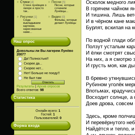
Осколок медного ли
Стихи
Песни
[4]
[5]
Стихи лунёвцев о
Песни, которые
В горячем чайном ян
лагере и просто
сочинили
так..
Лунёвцы...
И тишина. Лишь вете
Рисунки
Видео
[1]
[0]
И в чёрном кане ма
Сюда
Фильмы, которые
выкладываем
делают Лунёвцы
картинки,
Бурлят, вскипая на к
нарисованные
нами...
По водной глади об
Наш опрос
Ползут усталым кар
Довольны ли Вы лагерем Лунёво
И ёлки смотрят свы
2007?
На них, а я смотрю 
Да! Полностью!!
Скорее да...
И грусть моя, как ды
Скорее нет...
Нет! Больше не поеду!!
В бревно уткнувшись
Не был там
Рубином уголёк мер
Результаты
|
Архив опросов
Впотьмах, крадучись
Всего ответов:
98
Восходит солнце, а 
Статистика
Доев дрова, совсем с
Онлайн всего:
1
Гостей:
1
Здесь, кроме полчи
Пользователей:
0
И перевёрнутого не
Форма входа
Найдётся и тепло, и
А ну, дружок, подкин