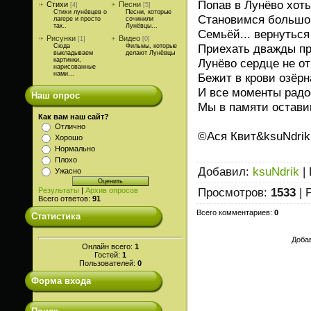
Попав в Лунёво хот
Стихи
Песни
[4]
[5]
Стихи лунёвцев о
Песни, которые
Становимся большо
лагере и просто
сочинили
так..
Лунёвцы...
Семьёй... вернуться
Рисунки
Видео
[1]
[0]
Приехать дважды пр
Сюда
Фильмы, которые
выкладываем
делают Лунёвцы
картинки,
Лунёво сердце не от
нарисованные
нами...
Бежит в крови озёрн
И все моменты радо
Наш опрос
Мы в памяти оставим
Как вам наш сайт?
Отлично
©Ася Квит&ksuNdrik
Хорошо
Нормально
Плохо
Добавил
:
ksuNdrik
|
Ужасно
Просмотров
:
1533
|
Результаты
|
Архив опросов
Всего ответов:
91
Всего комментариев
:
0
Статистика
Добав
Онлайн всего:
1
Гостей:
1
Пользователей:
0
Форма входа