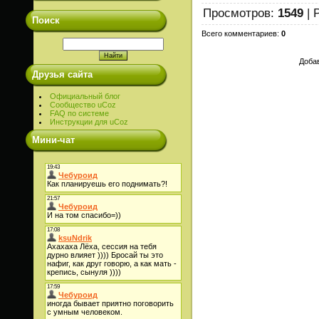
Просмотров
:
1549
|
Поиск
Всего комментариев
:
0
Добав
Друзья сайта
Официальный блог
Сообщество uCoz
FAQ по системе
Инструкции для uCoz
Мини-чат