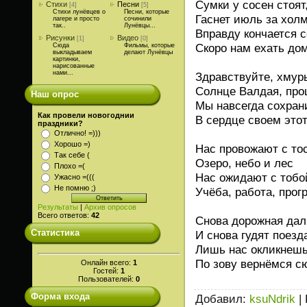
Сумки у сосен стоят
Стихи
Песни
[4]
[5]
Стихи лунёвцев о
Песни, которые
Гаснет июль за хол
лагере и просто
сочинили
так..
Лунёвцы...
Вправду кончается с
Рисунки
Видео
[1]
[0]
Скоро нам ехать до
Сюда
Фильмы, которые
выкладываем
делают Лунёвцы
картинки,
нарисованные
нами...
Здравствуйте, хмур
Солнце Валдая, про
Наш опрос
Мы навсегда сохран
Как провели новогоднии
В сердце своем этот
праздники?
Отлично! =)))
Хорошо =)
Нас провожают с то
Так себе (
Озеро, небо и лес
Плохо =(
Нас ожидают с тобо
Ужасно =(((
Не помню ;)
Учёба, работа, прог
Результаты
|
Архив опросов
Всего ответов:
42
Снова дорожная дал
Статистика
И снова гудят поезд
Лишь нас окликнешь
По зову вернёмся с
Онлайн всего:
1
Гостей:
1
Пользователей:
0
Форма входа
Добавил
:
ksuNdrik
|