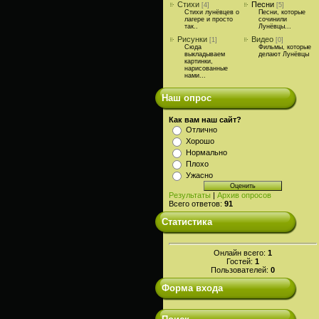
Стихи
Песни
[4]
[5]
Стихи лунёвцев о
Песни, которые
лагере и просто
сочинили
так..
Лунёвцы...
Рисунки
Видео
[1]
[0]
Сюда
Фильмы, которые
выкладываем
делают Лунёвцы
картинки,
нарисованные
нами...
Наш опрос
Как вам наш сайт?
Отлично
Хорошо
Нормально
Плохо
Ужасно
Результаты
|
Архив опросов
Всего ответов:
91
Статистика
Онлайн всего:
1
Гостей:
1
Пользователей:
0
Форма входа