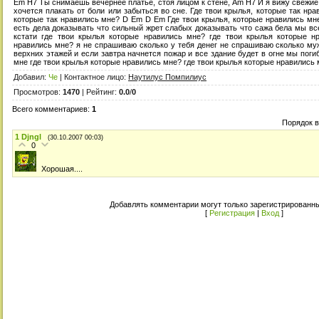
Em H7 Ты снимаешь вечернее платье, стоя лицом к стене, Am H7 И я вижу свежие 
хочется плакать от боли или забыться во сне. Где твои крылья, которые так нр
которые так нравились мне? D Em D Em Где твои крылья, которые нравились мн
есть дела доказывать что сильный жрет слабых доказывать что сажа бела мы все
кстати где твои крылья которые нравились мне? где твои крылья которые н
нравились мне? я не спрашиваю сколько y тебя денег не спрашиваю сколько му
верхних этажей и если завтра начнется пожар и все здание будет в огне мы пог
мне где твои крылья которые нравились мне? где твои крылья которые нравились
Добавил
:
Че
|
Контактное лицо
:
Наутилус Помпилиус
Просмотров
:
1470
|
Рейтинг
:
0.0
/
0
Всего комментариев
:
1
Порядок 
1
Djngl
(30.10.2007 00:03)
0
Хорошая....
Добавлять комментарии могут только зарегистрированны
[
Регистрация
|
Вход
]