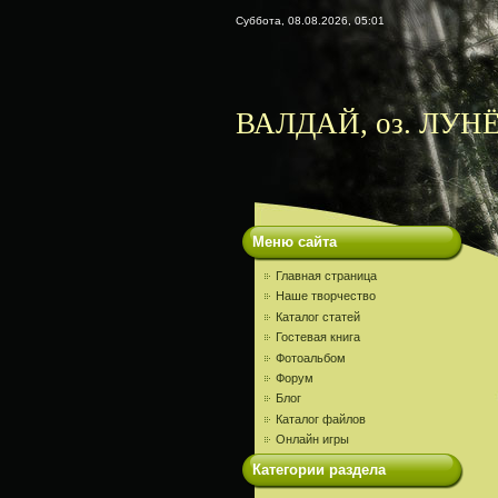
Суббота, 08.08.2026, 05:01
ВАЛДАЙ, оз. ЛУНЁ
Меню сайта
Главная страница
Наше творчество
Каталог статей
Гостевая книга
Фотоальбом
Форум
Блог
Каталог файлов
Онлайн игры
Категории раздела