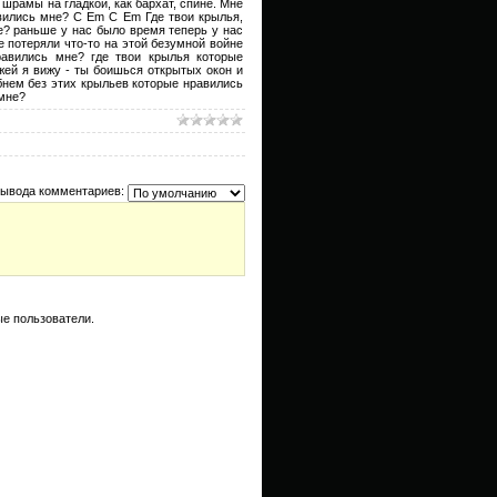
шрамы на гладкой, как бархат, спине. Мне
авились мне? C Em C Em Где твои крылья,
е? раньше y нас было время теперь y нас
 потеряли что-то на этой безумной войне
равились мне? где твои крылья которые
жей я вижу - ты боишься открытых окон и
ибнем без этих крыльев которые нравились
 мне?
вывода комментариев:
е пользователи.