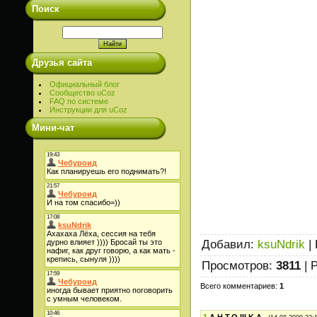
Поиск
Друзья сайта
Официальный блог
Сообщество uCoz
FAQ по системе
Инструкции для uCoz
Мини-чат
Добавил
:
ksuNdrik
|
Просмотров
:
3811
|
Р
Всего комментариев
:
1
1
A.H.T.O.III.K.A