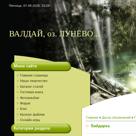
Пятница, 07.08.2026, 12:09
ВАЛДАЙ, оз. ЛУНЁВО...
Меню сайта
Главная страница
Наше творчество
Каталог статей
Гостевая книга
Фотоальбом
Форум
Блог
Каталог файлов
Главная
»
Доска объявлений
»
Онлайн игры
Байдарка
Категории раздела