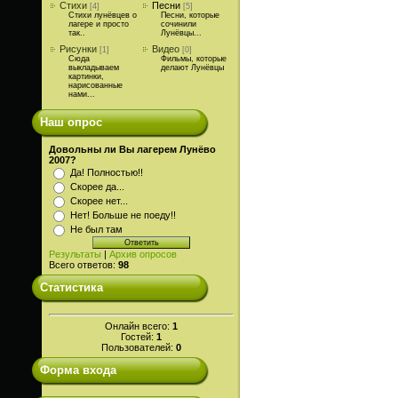
Стихи
Песни
[4]
[5]
Стихи лунёвцев о
Песни, которые
лагере и просто
сочинили
так..
Лунёвцы...
Рисунки
Видео
[1]
[0]
Сюда
Фильмы, которые
выкладываем
делают Лунёвцы
картинки,
нарисованные
нами...
Наш опрос
Довольны ли Вы лагерем Лунёво
2007?
Да! Полностью!!
Скорее да...
Скорее нет...
Нет! Больше не поеду!!
Не был там
Результаты
|
Архив опросов
Всего ответов:
98
Статистика
Онлайн всего:
1
Гостей:
1
Пользователей:
0
Форма входа