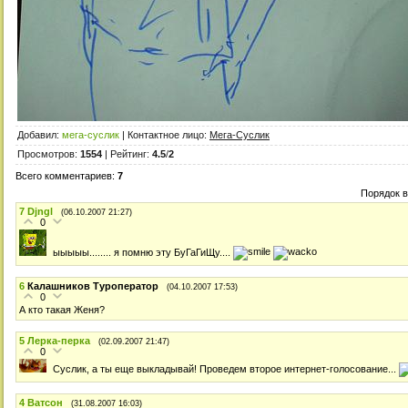
Добавил
:
мега-суслик
|
Контактное лицо
:
Мега-Суслик
Просмотров
:
1554
|
Рейтинг
:
4.5
/
2
Всего комментариев
:
7
Порядок 
7
Djngl
(06.10.2007 21:27)
0
ыыыыы........ я помню эту БуГаГиЩу....
6
Калашников Туроператор
(04.10.2007 17:53)
0
А кто такая Женя?
5
Лерка-перка
(02.09.2007 21:47)
0
Суслик, а ты еще выкладывай! Проведем второе интернет-голосование...
4
Ватсон
(31.08.2007 16:03)