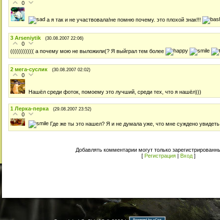
0
а я так и не участвовала!не помню почему. это плохой знак!!!
3
Arseniytik
(30.08.2007 22:06)
0
(((((((((((( а почему мою не выложили(? Я выйграл тем более
2
мега-суслик
(30.08.2007 02:02)
0
Нашёл среди фоток, помоему это лучший, среди тех, что я нашёл)))
1
Лерка-перка
(29.08.2007 23:52)
0
Где же ты это нашел? Я и не думала уже, что мне суждено увидеть ч
Добавлять комментарии могут только зарегистрированны
[
Регистрация
|
Вход
]