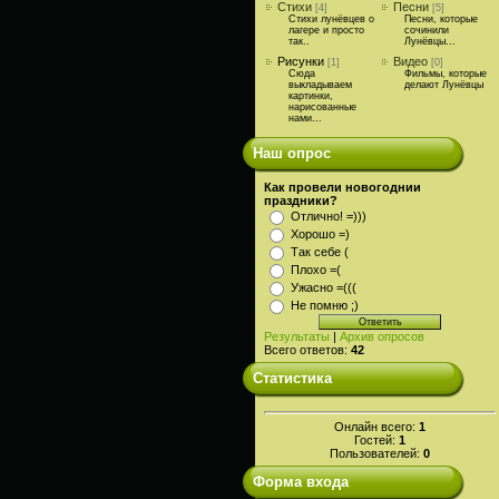
Стихи
Песни
[4]
[5]
Стихи лунёвцев о
Песни, которые
лагере и просто
сочинили
так..
Лунёвцы...
Рисунки
Видео
[1]
[0]
Сюда
Фильмы, которые
выкладываем
делают Лунёвцы
картинки,
нарисованные
нами...
Наш опрос
Как провели новогоднии
праздники?
Отлично! =)))
Хорошо =)
Так себе (
Плохо =(
Ужасно =(((
Не помню ;)
Результаты
|
Архив опросов
Всего ответов:
42
Статистика
Онлайн всего:
1
Гостей:
1
Пользователей:
0
Форма входа