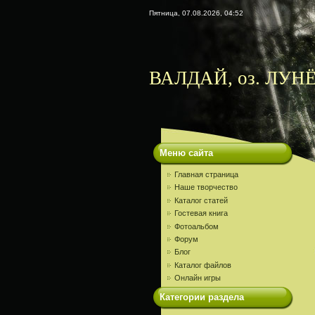
Пятница, 07.08.2026, 04:52
ВАЛДАЙ, оз. ЛУНЁ
Меню сайта
Главная страница
Наше творчество
Каталог статей
Гостевая книга
Фотоальбом
Форум
Блог
Каталог файлов
Онлайн игры
Категории раздела