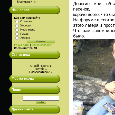
Мои статьи
[8]
Дорогие мои, объ
песенок,
Наш опрос
короче всего, что б
Как вам наш сайт?
На форуме в соотв
Отлично
этого лагеря и прос
Хорошо
Нормально
Что нам запомнило
Плохо
было.
Ужасно
Результаты
|
Архив опросов
Всего ответов:
91
Статистика
Онлайн всего:
1
Гостей:
1
Пользователей:
0
Форма входа
Поиск
Друзья сайта