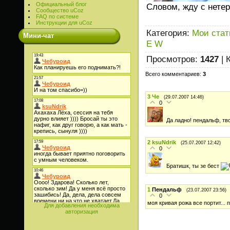
Официальный блог
Словом, жду с нете
Сообщество uCoz
FAQ по системе
Инструкции для uCoz
Категория
:
Мои стат
Мини-чат
E
W
Просмотров
:
1427
|
Всего комментариев
:
3
3
Че
(29.07.2007 14:46)
0
Да ладно! пендальф, тв
2
ksuNdrik
(25.07.2007 12:42)
0
Братишк, ты зе бест
1
Пендальф
(23.07.2007 23:56)
0
моя кривая рожа все портит...
Для добавления необходима
авторизация