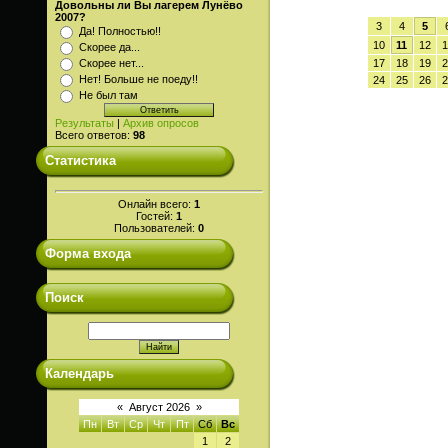
Довольны ли Вы лагерем Лунёво
2007?
3
4
5
Да! Полностью!!
10
11
12
1
Скорее да...
Скорее нет...
17
18
19
2
Нет! Больше не поеду!!
24
25
26
2
Не был там
Результаты
|
Архив опросов
Всего ответов:
98
Статистика
Онлайн всего:
1
Гостей:
1
Пользователей:
0
Форма входа
Поиск
Календарь
«
Август 2026
»
Пн
Вт
Ср
Чт
Пт
Сб
Вс
1
2