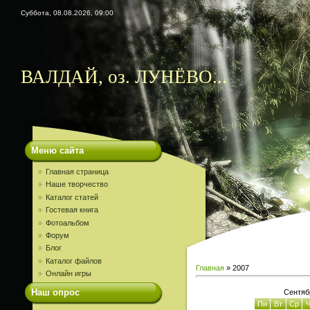
Суббота, 08.08.2026, 09:00
ВАЛДАЙ, оз. ЛУНЁВО...
Меню сайта
Главная страница
Наше творчество
Каталог статей
Гостевая книга
Фотоальбом
Форум
Блог
Каталог файлов
Главная
»
2007
Онлайн игры
Наш опрос
Сентяб
Пн
Вт
Ср
Ч