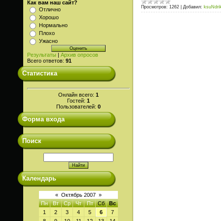
Как вам наш сайт?
Просмотров:
1262
|
Добавил:
ksuNdri
Отлично
Хорошо
Нормально
Плохо
Ужасно
Результаты
|
Архив опросов
Всего ответов:
91
Статистика
Онлайн всего:
1
Гостей:
1
Пользователей:
0
Форма входа
Поиск
Календарь
«
Октябрь 2007
»
Пн
Вт
Ср
Чт
Пт
Сб
Вс
1
2
3
4
5
6
7