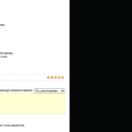
ние:
второму...
тоят.
вывода комментариев:
е пользователи.