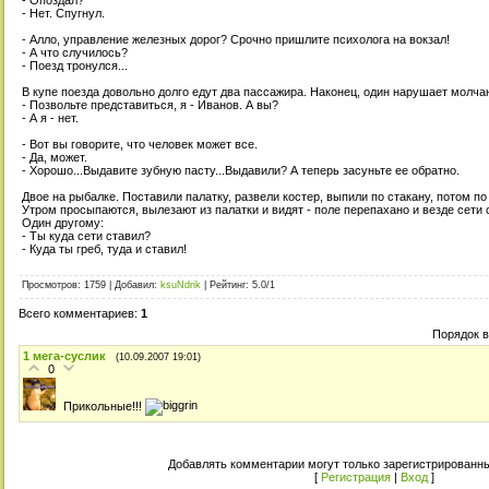
- Нет. Спугнул.
- Алло, управление железных дорог? Срочно пришлите психолога на вокзал!
- А что случилось?
- Поезд тронулся...
В купе поезда довольно долго едут два пассажира. Наконец, один нарушает молча
- Позвольте представиться, я - Иванов. А вы?
- А я - нет.
- Вот вы говорите, что человек может все.
- Да, может.
- Хорошо...Выдавите зубную пасту...Выдавили? А теперь засуньте ее обратно.
Двое на рыбалке. Поставили палатку, развели костер, выпили по стакану, потом по 
Утром просыпаются, вылезают из палатки и видят - поле перепахано и везде сети с
Один другому:
- Ты куда сети ставил?
- Куда ты греб, туда и ставил!
Просмотров
: 1759 |
Добавил
:
ksuNdrik
|
Рейтинг
:
5.0
/
1
Всего комментариев
:
1
Порядок 
1
мега-суслик
(10.09.2007 19:01)
0
Прикольные!!!
Добавлять комментарии могут только зарегистрированны
[
Регистрация
|
Вход
]