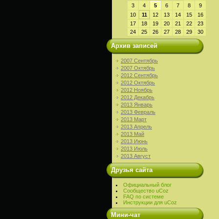
3
4
5
6
7
8
9
10
11
12
13
14
15
16
17
18
19
20
21
22
23
24
25
26
27
28
29
30
Архив записей
2007 Сентябрь
2007 Октябрь
2012 Сентябрь
2012 Октябрь
2012 Ноябрь
2012 Декабрь
2013 Январь
2013 Февраль
2013 Март
2013 Апрель
2013 Май
2013 Июнь
2013 Июль
2013 Август
Друзья сайта
Официальный блог
Сообщество uCoz
FAQ по системе
Инструкции для uCoz
Мини-чат