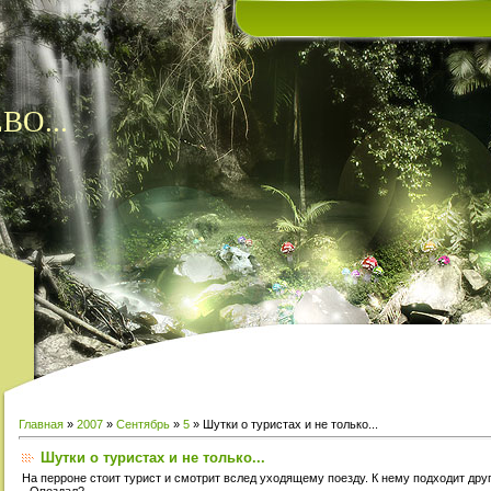
ВО...
Главная
»
2007
»
Сентябрь
»
5
» Шутки о туристах и не только...
Шутки о туристах и не только...
На перроне стоит турист и смотрит вслед уходящему поезду. К нему подходит дру
- Опоздал?