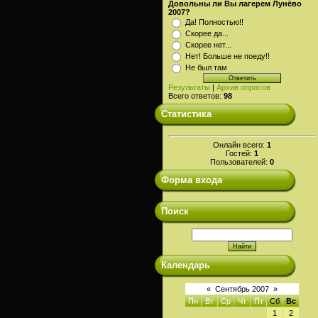
Довольны ли Вы лагерем Лунёво
2007?
Да! Полностью!!
Скорее да...
Скорее нет...
Нет! Больше не поеду!!
Не был там
Результаты
|
Архив опросов
Всего ответов:
98
Статистика
Онлайн всего:
1
Гостей:
1
Пользователей:
0
Форма входа
Поиск
Календарь
«
Сентябрь 2007
»
Пн
Вт
Ср
Чт
Пт
Сб
Вс
1
2