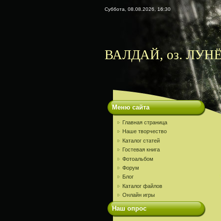
Суббота, 08.08.2026, 16:30
ВАЛДАЙ, оз. ЛУНЁ
Меню сайта
Главная страница
Наше творчество
Каталог статей
Гостевая книга
Фотоальбом
Форум
Блог
Каталог файлов
Онлайн игры
Наш опрос