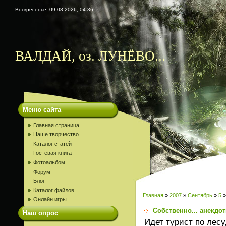
Воскресенье, 09.08.2026, 04:36
ВАЛДАЙ, оз. ЛУНЁВО...
Меню сайта
Главная страница
Наше творчество
Каталог статей
Гостевая книга
Фотоальбом
Форум
Блог
Каталог файлов
Главная
»
2007
»
Сентябрь
»
5
»
Онлайн игры
Собственно... анекдот
Наш опрос
Идет турист по лес