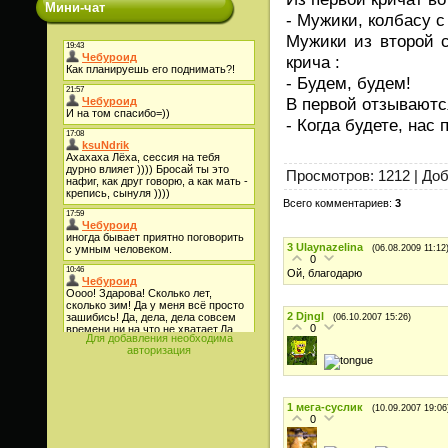
Мини-чат
- Мужики, колбасу с
Мужики из второй с
крича :
- Будем, будем!
В первой отзываютс
- Когда будете, нас 
Просмотров
: 1212 |
Доб
Всего комментариев
:
3
3
Ulaynazelina
(06.08.2009 11:12
0
Ой, благодарю
2
Djngl
(06.10.2007 15:26)
0
Для добавления необходима
авторизация
1
мега-суслик
(10.09.2007 19:06
0