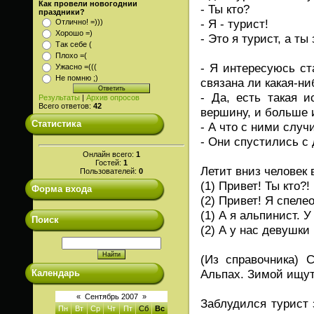
Как провели новогоднии
- Ты кто?
праздники?
- Я - турист!
Отлично! =)))
Хорошо =)
- Это я турист, а ты
Так себе (
Плохо =(
- Я интересуюсь ст
Ужасно =(((
Не помню ;)
связана ли какая-ни
- Да, есть такая 
Результаты
|
Архив опросов
Всего ответов:
42
вершину, и больше и
Статистика
- А что с ними случ
- Они спустились с 
Онлайн всего:
1
Гостей:
1
Летит вниз человек 
Пользователей:
0
(1) Привет! Ты кто?!
Форма входа
(2) Привет! Я спелео
(1) А я альпинист. 
Поиск
(2) А у нас девушки
(Из справочника) 
Альпах. Зимой ищут
Календарь
«
Сентябрь 2007
»
Заблудился турист 
Пн
Вт
Ср
Чт
Пт
Сб
Вс