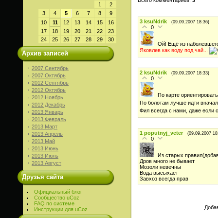
1
2
3
4
5
6
7
8
9
3
ksuNdrik
(09.09.2007 18:36)
10
11
12
13
14
15
16
0
17
18
19
20
21
22
23
24
25
26
27
28
29
30
Ой! Ещё из наболевшег
Яковлев как воду под чай...
Архив записей
2007 Сентябрь
2
ksuNdrik
(09.09.2007 18:33)
2007 Октябрь
0
2012 Сентябрь
2012 Октябрь
По карте ориентировать
2012 Ноябрь
По болотам лучше идти вначал
2012 Декабрь
Фил всегда с нами, даже если с
2013 Январь
2013 Февраль
2013 Март
1
poputnyj_veter
(09.09.2007 18
2013 Апрель
0
2013 Май
2013 Июнь
Из старых правил(добав
2013 Июль
Дров много не бывает
2013 Август
Мозоли невечны
Вода высыхает
Друзья сайта
Завхоз всегда прав
Официальный блог
Сообщество uCoz
FAQ по системе
Добав
Инструкции для uCoz