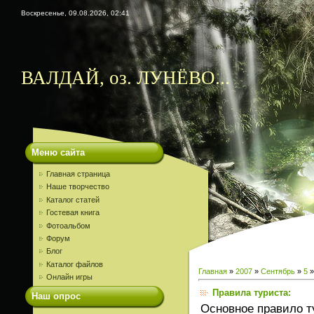
Воскресенье, 09.08.2026, 02:41
ВАЛДАЙ, оз. ЛУНЁВО...
Меню сайта
Главная страница
Наше творчество
Каталог статей
Гостевая книга
Фотоальбом
Форум
Блог
Каталог файлов
Главная
»
2007
»
Сентябрь
»
5
»
Онлайн игры
Правила туриста:
Наш опрос
Основное правило т