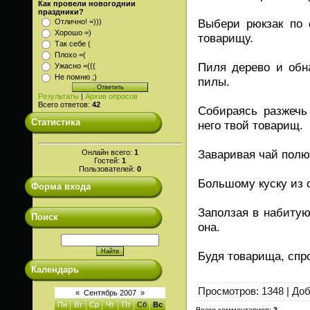
Как провели новогоднии
праздники?
Выбери рюкзак по 
Отлично! =)))
Хорошо =)
товарищу.
Так себе (
Плохо =(
Пиля дерево и обна
Ужасно =(((
Не помню ;)
пилы.
Результаты
|
Архив опросов
Всего ответов:
42
Собираясь разжечь 
Статистика
него твой товарищ.
Заваривая чай полю
Онлайн всего:
1
Гостей:
1
Пользователей:
0
Большому куску из с
Форма входа
Заползая в набитую
Поиск
она.
Будя товарища, спрс
Календарь
Просмотров
: 1348 |
Доб
«
Сентябрь 2007
»
Пн
Вт
Ср
Чт
Пт
Сб
Вс
Всего комментариев
:
3