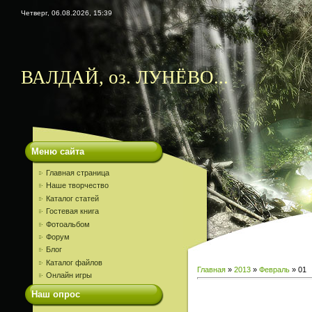
Четверг, 06.08.2026, 15:39
ВАЛДАЙ, оз. ЛУНЁВО...
Меню сайта
Главная страница
Наше творчество
Каталог статей
Гостевая книга
Фотоальбом
Форум
Блог
Каталог файлов
Главная
»
2013
»
Февраль
»
01
Онлайн игры
Наш опрос