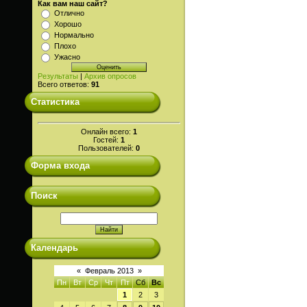
Как вам наш сайт?
Отлично
Хорошо
Нормально
Плохо
Ужасно
Результаты
|
Архив опросов
Всего ответов:
91
Статистика
Онлайн всего:
1
Гостей:
1
Пользователей:
0
Форма входа
Поиск
Календарь
«
Февраль 2013
»
Пн
Вт
Ср
Чт
Пт
Сб
Вс
1
2
3