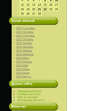
4
5
6
7
8
9
10
11
12
13
14
15
16
17
18
19
20
21
22
23
24
25
26
27
28
Архив записей
2007 Сентябрь
2007 Октябрь
2012 Сентябрь
2012 Октябрь
2012 Ноябрь
2012 Декабрь
2013 Январь
2013 Февраль
2013 Март
2013 Апрель
2013 Май
2013 Июнь
2013 Июль
2013 Август
Друзья сайта
Официальный блог
Сообщество uCoz
FAQ по системе
Инструкции для uCoz
Мини-чат