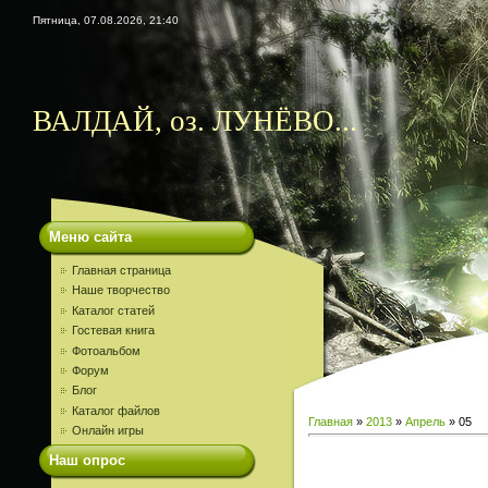
Пятница, 07.08.2026, 21:40
ВАЛДАЙ, оз. ЛУНЁВО...
Меню сайта
Главная страница
Наше творчество
Каталог статей
Гостевая книга
Фотоальбом
Форум
Блог
Каталог файлов
Главная
»
2013
»
Апрель
»
05
Онлайн игры
Наш опрос