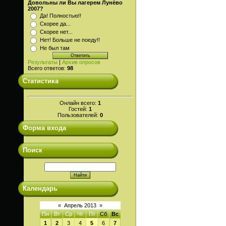
Довольны ли Вы лагерем Лунёво
2007?
Да! Полностью!!
Скорее да...
Скорее нет...
Нет! Больше не поеду!!
Не был там
Результаты
|
Архив опросов
Всего ответов:
98
Статистика
Онлайн всего:
1
Гостей:
1
Пользователей:
0
Форма входа
Поиск
Календарь
«
Апрель 2013
»
Пн
Вт
Ср
Чт
Пт
Сб
Вс
1
2
3
4
5
6
7