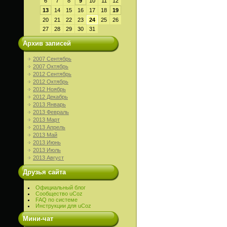
6
7
8
9
10
11
12
13
14
15
16
17
18
19
20
21
22
23
24
25
26
27
28
29
30
31
Архив записей
2007 Сентябрь
2007 Октябрь
2012 Сентябрь
2012 Октябрь
2012 Ноябрь
2012 Декабрь
2013 Январь
2013 Февраль
2013 Март
2013 Апрель
2013 Май
2013 Июнь
2013 Июль
2013 Август
Друзья сайта
Официальный блог
Сообщество uCoz
FAQ по системе
Инструкции для uCoz
Мини-чат