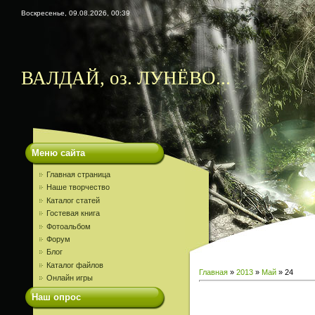
Воскресенье, 09.08.2026, 00:39
ВАЛДАЙ, оз. ЛУНЁВО...
Меню сайта
Главная страница
Наше творчество
Каталог статей
Гостевая книга
Фотоальбом
Форум
Блог
Каталог файлов
Главная
»
2013
»
Май
»
24
Онлайн игры
Наш опрос