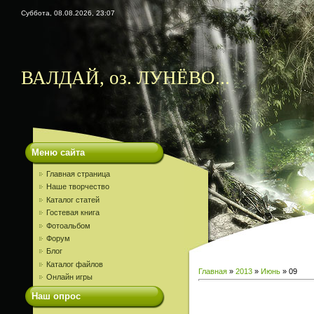
Суббота, 08.08.2026, 23:07
ВАЛДАЙ, оз. ЛУНЁВО...
Меню сайта
Главная страница
Наше творчество
Каталог статей
Гостевая книга
Фотоальбом
Форум
Блог
Каталог файлов
Главная
»
2013
»
Июнь
»
09
Онлайн игры
Наш опрос