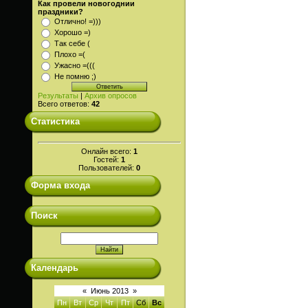
Как провели новогоднии
праздники?
Отлично! =)))
Хорошо =)
Так себе (
Плохо =(
Ужасно =(((
Не помню ;)
Результаты
|
Архив опросов
Всего ответов:
42
Статистика
Онлайн всего:
1
Гостей:
1
Пользователей:
0
Форма входа
Поиск
Календарь
«
Июнь 2013
»
Пн
Вт
Ср
Чт
Пт
Сб
Вс