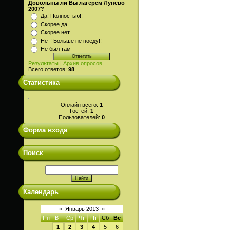
Довольны ли Вы лагерем Лунёво
2007?
Да! Полностью!!
Скорее да...
Скорее нет...
Нет! Больше не поеду!!
Не был там
Результаты
|
Архив опросов
Всего ответов:
98
Статистика
Онлайн всего:
1
Гостей:
1
Пользователей:
0
Форма входа
Поиск
Календарь
«
Январь 2013
»
Пн
Вт
Ср
Чт
Пт
Сб
Вс
1
2
3
4
5
6