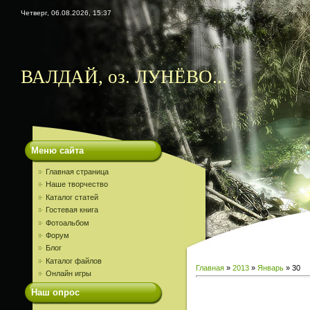
Четверг, 06.08.2026, 15:37
ВАЛДАЙ, оз. ЛУНЁВО...
Меню сайта
Главная страница
Наше творчество
Каталог статей
Гостевая книга
Фотоальбом
Форум
Блог
Каталог файлов
Главная
»
2013
»
Январь
»
30
Онлайн игры
Наш опрос