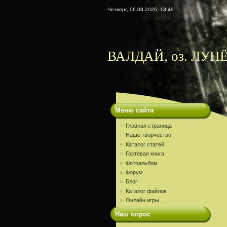
Четверг, 06.08.2026, 13:49
ВАЛДАЙ, оз. ЛУНЁ
Меню сайта
Главная страница
Наше творчество
Каталог статей
Гостевая книга
Фотоальбом
Форум
Блог
Каталог файлов
Онлайн игры
Наш опрос