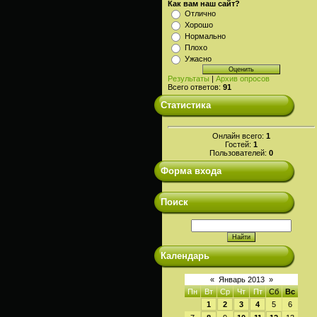
Как вам наш сайт?
Отлично
Хорошо
Нормально
Плохо
Ужасно
Результаты
|
Архив опросов
Всего ответов:
91
Статистика
Онлайн всего:
1
Гостей:
1
Пользователей:
0
Форма входа
Поиск
Календарь
«
Январь 2013
»
Пн
Вт
Ср
Чт
Пт
Сб
Вс
1
2
3
4
5
6