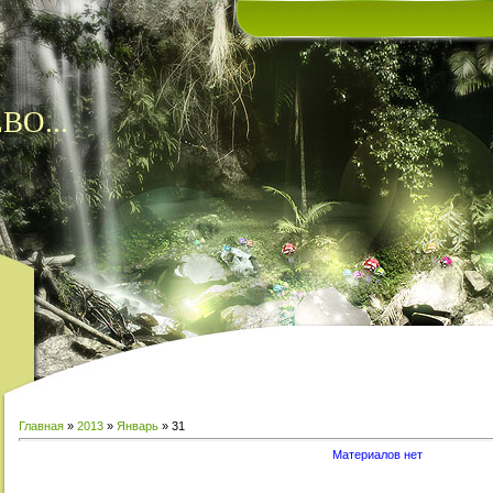
ВО...
Главная
»
2013
»
Январь
»
31
Материалов нет