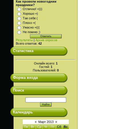
Как провели новогоднии
праздники?
Отлично! =)))
Хорошо =)
Так себе (
Плохо =(
Ужасно =(((
Не помню ;)
Результаты
|
Архив опросов
Всего ответов:
42
Статистика
Онлайн всего:
1
Гостей:
1
Пользователей:
0
Форма входа
Поиск
Календарь
«
Март 2013
»
Пн
Вт
Ср
Чт
Пт
Сб
Вс