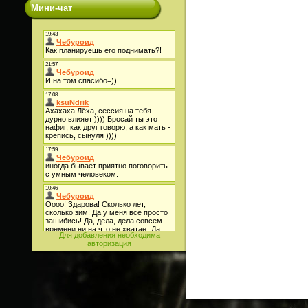
Мини-чат
Для добавления необходима
авторизация