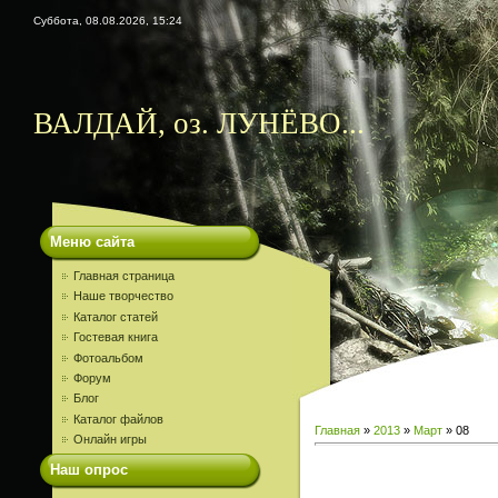
Суббота, 08.08.2026, 15:24
ВАЛДАЙ, оз. ЛУНЁВО...
Меню сайта
Главная страница
Наше творчество
Каталог статей
Гостевая книга
Фотоальбом
Форум
Блог
Каталог файлов
Главная
»
2013
»
Март
»
08
Онлайн игры
Наш опрос