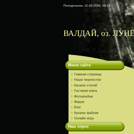
Понедельник, 10.08.2026, 09:10
ВАЛДАЙ, оз. ЛУНЁ
Меню сайта
Главная страница
Наше творчество
Каталог статей
Гостевая книга
Фотоальбом
Форум
Блог
Каталог файлов
Онлайн игры
Наш опрос