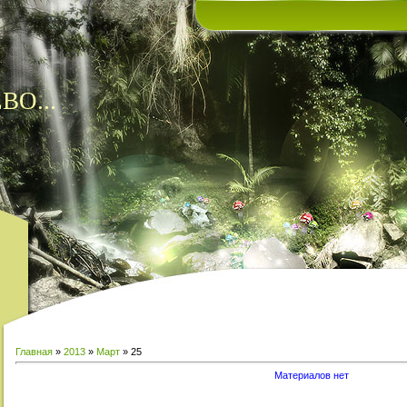
ВО...
Главная
»
2013
»
Март
»
25
Материалов нет