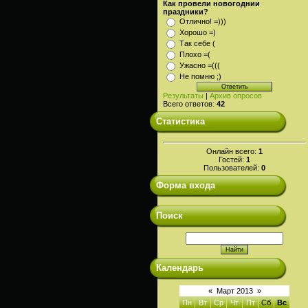
Как провели новогоднии
праздники?
Отлично! =)))
Хорошо =)
Так себе (
Плохо =(
Ужасно =(((
Не помню ;)
Результаты
|
Архив опросов
Всего ответов:
42
Статистика
Онлайн всего:
1
Гостей:
1
Пользователей:
0
Форма входа
Поиск
Календарь
«
Март 2013
»
Пн
Вт
Ср
Чт
Пт
Сб
Вс