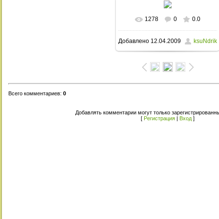
1278
0
0.0
В реальном размере
Добавлено
12.04.2009
ksuNdrik
3072x2304
/ 1724.3Kb
Всего комментариев
:
0
Добавлять комментарии могут только зарегистрированны
[
Регистрация
|
Вход
]