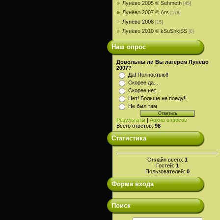
Лунёво 2005 © Sehmeth
[45]
Лунёво 2007 © Ars
[178]
Лунёво 2008
[15]
Лунёво 2010 © kSuShkiSS
[0]
Наш опрос
Довольны ли Вы лагерем Лунёво
2007?
Да! Полностью!!
Скорее да...
Скорее нет...
Нет! Больше не поеду!!
Не был там
Результаты
|
Архив опросов
Всего ответов:
98
Статистика
Онлайн всего:
1
Гостей:
1
Пользователей:
0
Форма входа
Поиск