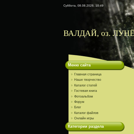
Суббота, 08.08.2026, 10:49
ВАЛДАЙ, оз. ЛУНЁ
Меню сайта
Главная страница
Наше творчество
Каталог статей
Гостевая книга
Фотоальбом
Форум
Блог
Каталог файлов
Онлайн игры
Категории раздела