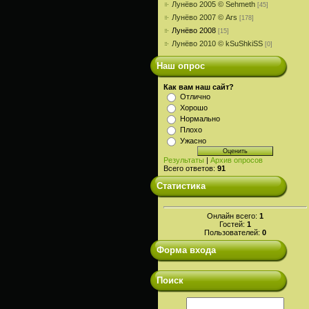
Лунёво 2005 © Sehmeth
[45]
Лунёво 2007 © Ars
[178]
Лунёво 2008
[15]
Лунёво 2010 © kSuShkiSS
[0]
Наш опрос
Как вам наш сайт?
Отлично
Хорошо
Нормально
Плохо
Ужасно
Результаты
|
Архив опросов
Всего ответов:
91
Статистика
Онлайн всего:
1
Гостей:
1
Пользователей:
0
Форма входа
Поиск