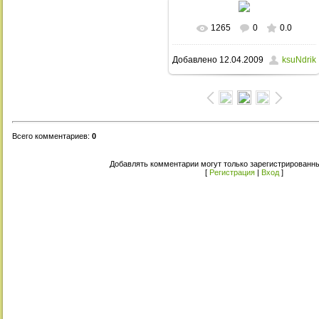
1265
0
0.0
В реальном размере
Добавлено
12.04.2009
ksuNdrik
3072x2304
/ 1770.3Kb
Всего комментариев
:
0
Добавлять комментарии могут только зарегистрированны
[
Регистрация
|
Вход
]