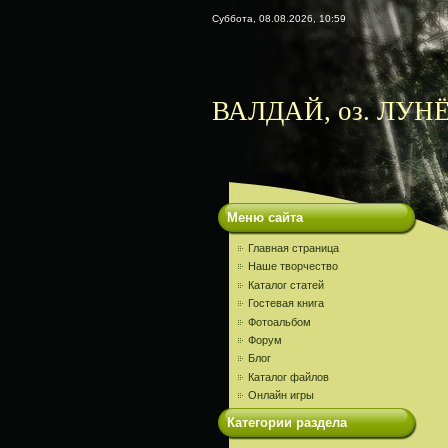
Суббота, 08.08.2026, 10:59
ВАЛДАЙ, оз. ЛУНЁ
Меню сайта
Главная страница
Наше творчество
Каталог статей
Гостевая книга
Фотоальбом
Форум
Блог
Каталог файлов
Онлайн игры
Категории раздела