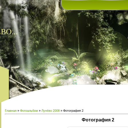
ВО...
Главная
»
Фотоальбом
»
Лунёво 2008
» Фотография 2
Фотография 2