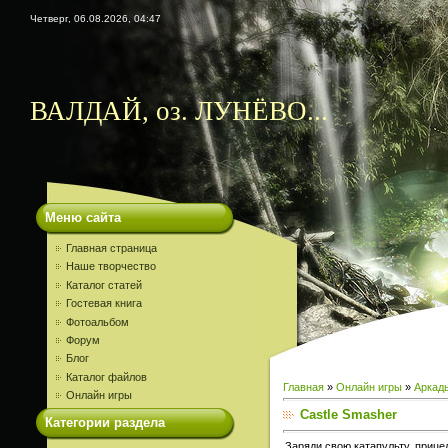
Четверг, 06.08.2026, 04:47
ВАЛДАЙ, оз. ЛУНЁВО...
Меню сайта
Главная страница
Наше творчество
Каталог статей
Гостевая книга
Фотоальбом
Форум
Блог
Каталог файлов
Главная
»
Онлайн игры
»
Аркад
Онлайн игры
Castle Smasher
Категории раздела
Заряди свою катапульту, прице