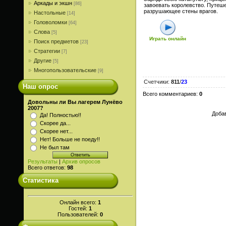
Аркады и экшн
[86]
завоевать королевство. Путеш
разрушающее стены врагов.
Настольные
[14]
Головоломки
[64]
Слова
[5]
Играть онлайн
Поиск предметов
[23]
Стратегии
[7]
Другие
[5]
Многопользовательские
[9]
Счетчики
:
811
/
23
Наш опрос
Всего комментариев
:
0
Довольны ли Вы лагерем Лунёво
2007?
Добав
Да! Полностью!!
Скорее да...
Скорее нет...
Нет! Больше не поеду!!
Не был там
Результаты
|
Архив опросов
Всего ответов:
98
Статистика
Онлайн всего:
1
Гостей:
1
Пользователей:
0