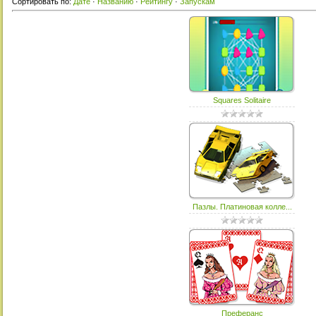
Сортировать по
:
Дате
·
Названию
·
Рейтингу
·
Запускам
Squares Solitaire
Пазлы. Платиновая колле...
Преферанс