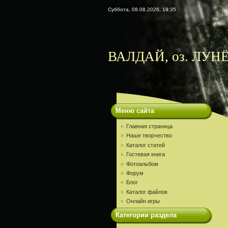
Суббота, 08.08.2026, 19:35
ВАЛДАЙ, оз. ЛУНЁ
Меню сайта
Главная страница
Наше творчество
Каталог статей
Гостевая книга
Фотоальбом
Форум
Блог
Каталог файлов
Онлайн игры
Категории раздела