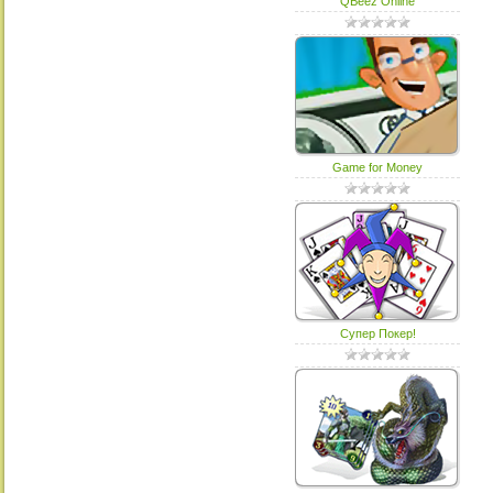
QBeez Online
Game for Money
Супер Покер!