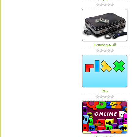
Непобедимый
Rlax