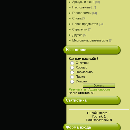
Аркады и экшн
[86]
Настольные
[14]
Головоломки
[64]
Слова
[5]
Поиск предметов
[23]
Стратегии
[7]
Другие
[5]
Многопользовательские
[9]
Наш опрос
Как вам наш сайт?
Отлично
Хорошо
Нормально
Плохо
Ужасно
Результаты
|
Архив опросов
Всего ответов:
91
Статистика
Онлайн всего:
1
Гостей:
1
Пользователей:
0
Форма входа