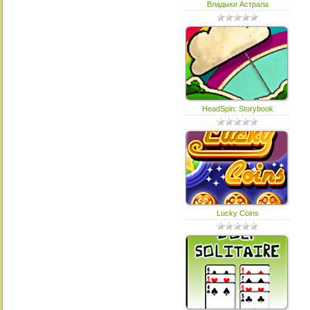
Владыки Астрала
HeadSpin: Storybook
Lucky Coins