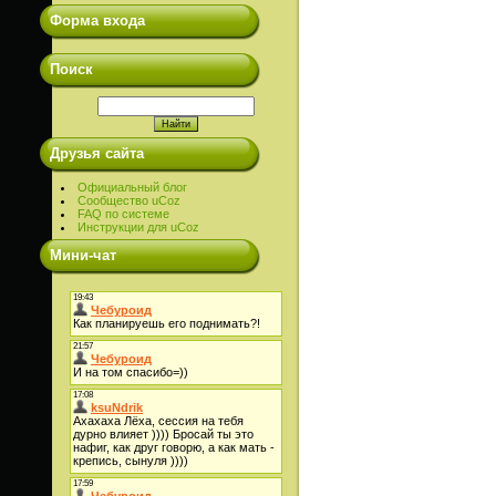
Форма входа
Поиск
Друзья сайта
Официальный блог
Сообщество uCoz
FAQ по системе
Инструкции для uCoz
Мини-чат