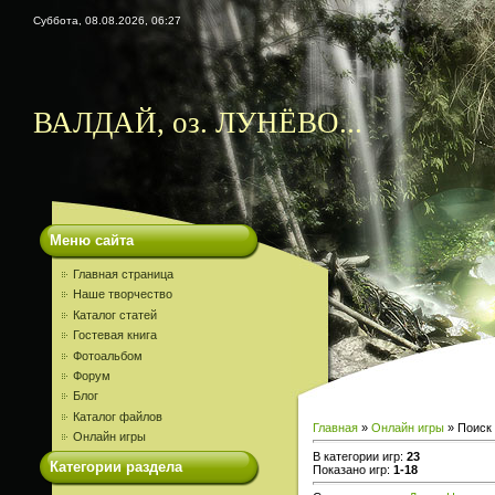
Суббота, 08.08.2026, 06:27
ВАЛДАЙ, оз. ЛУНЁВО...
Меню сайта
Главная страница
Наше творчество
Каталог статей
Гостевая книга
Фотоальбом
Форум
Блог
Каталог файлов
Главная
»
Онлайн игры
» Поиск
Онлайн игры
В категории игр
:
23
Категории раздела
Показано игр
:
1-18