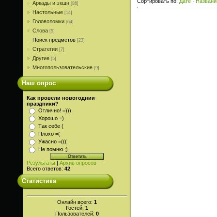
Сортировать по
:
Дате
·
Назван
Аркады и экшн
[86]
Настольные
[14]
Головоломки
[64]
Слова
[5]
Поиск предметов
[23]
Стратегии
[7]
Другие
[5]
Многопользовательские
[9]
Наш опрос
Как провели новогоднии
праздники?
Отлично! =)))
Хорошо =)
Так себе (
Плохо =(
Ужасно =(((
Не помню ;)
Результаты
|
Архив опросов
Всего ответов:
42
Статистика
Онлайн всего:
1
Гостей:
1
Пользователей:
0