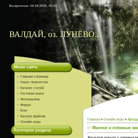
Воскресенье, 09.08.2026, 00:31
ВАЛДАЙ, оз. ЛУНЁВО...
Меню сайта
Главная страница
Наше творчество
Каталог статей
Гостевая книга
Фотоальбом
Форум
Блог
Каталог файлов
Главная
»
Онлайн игры
»
Аркад
Онлайн игры
Масяня и пляжные за
Категории раздела
Веселая аркада с элементам