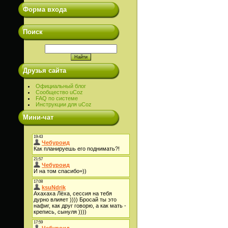
Форма входа
Поиск
Друзья сайта
Официальный блог
Сообщество uCoz
FAQ по системе
Инструкции для uCoz
Мини-чат