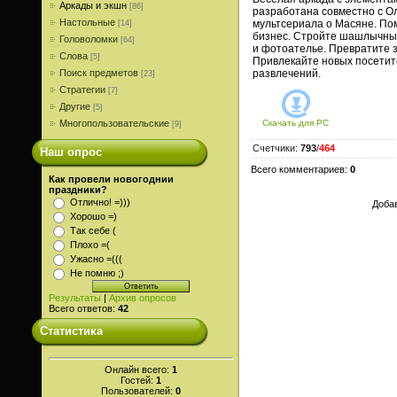
Аркады и экшн
[86]
разработана совместно с О
Настольные
мультсериала о Масяне. По
[14]
бизнес. Стройте шашлычные
Головоломки
[64]
и фотоателье. Превратите 
Слова
[5]
Привлекайте новых посетит
Поиск предметов
развлечений.
[23]
Стратегии
[7]
Другие
[5]
Многопользовательские
Скачать для
PC
[9]
Счетчики
:
793
/
464
Наш опрос
Всего комментариев
:
0
Как провели новогоднии
праздники?
Отлично! =)))
Добав
Хорошо =)
Так себе (
Плохо =(
Ужасно =(((
Не помню ;)
Результаты
|
Архив опросов
Всего ответов:
42
Статистика
Онлайн всего:
1
Гостей:
1
Пользователей:
0