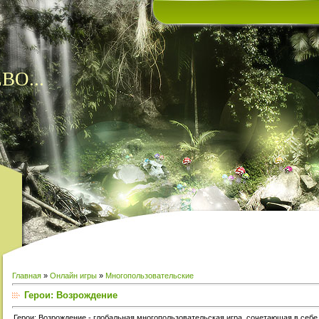
ВО...
Главная
»
Онлайн игры
»
Многопользовательские
Герои: Возрождение
Герои: Возрождение - глобальная многопользовательская игра, сочетающая в себе