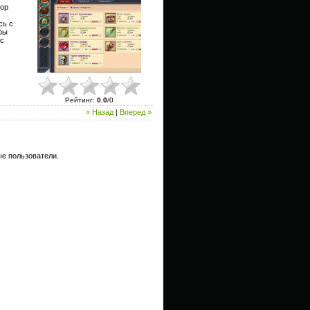
бор
сь с
ры
 с
Рейтинг
:
0.0
/
0
« Назад
|
Вперед »
е пользователи.