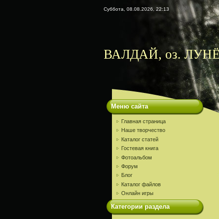
Суббота, 08.08.2026, 22:13
ВАЛДАЙ, оз. ЛУНЁ
Меню сайта
Главная страница
Наше творчество
Каталог статей
Гостевая книга
Фотоальбом
Форум
Блог
Каталог файлов
Онлайн игры
Категории раздела