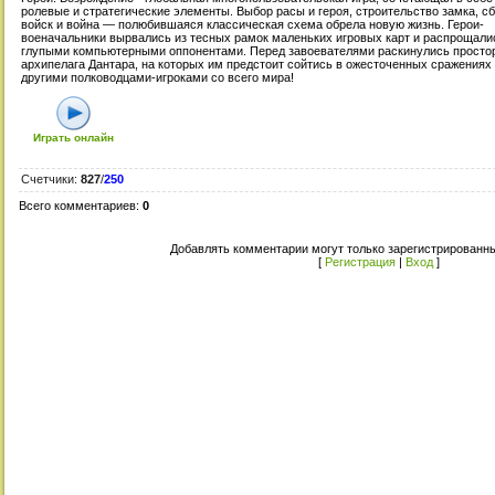
ролевые и стратегические элементы. Выбор расы и героя, строительство замка, с
войск и война — полюбившаяся классическая схема обрела новую жизнь. Герои-
военачальники вырвались из тесных рамок маленьких игровых карт и распрощали
глупыми компьютерными оппонентами. Перед завоевателями раскинулись просто
архипелага Дантара, на которых им предстоит сойтись в ожесточенных сражениях
другими полководцами-игроками со всего мира!
Играть онлайн
Счетчики
:
827
/
250
Всего комментариев
:
0
Добавлять комментарии могут только зарегистрированны
[
Регистрация
|
Вход
]