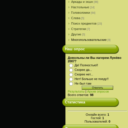
Аркады и экшн
[86]
Настольные
[14]
Головоломки
[64]
Слова
[5]
Поиск предметов
[23]
Стратегии
[7]
Другие
[5]
Многопользовательские
[9]
Наш опрос
Довольны ли Вы лагерем Лунёво
2007?
Да! Полностью!!
Скорее да...
Скорее нет...
Нет! Больше не поеду!!
Не был там
Результаты
|
Архив опросов
Всего ответов:
98
Статистика
Онлайн всего:
1
Гостей:
1
Пользователей:
0