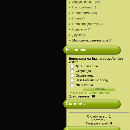
Аркады и экшн
[86]
Настольные
[14]
Головоломки
[64]
Слова
[5]
Поиск предметов
[23]
Стратегии
[7]
Другие
[5]
Многопользовательские
[9]
Наш опрос
Довольны ли Вы лагерем Лунёво
2007?
Да! Полностью!!
Скорее да...
Скорее нет...
Нет! Больше не поеду!!
Не был там
Результаты
|
Архив опросов
Всего ответов:
98
Статистика
Онлайн всего:
1
Гостей:
1
Пользователей:
0