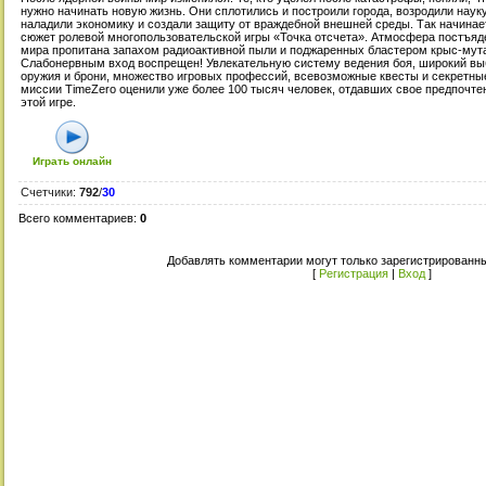
нужно начинать новую жизнь. Они сплотились и построили города, возродили науку
наладили экономику и создали защиту от враждебной внешней среды. Так начинае
сюжет ролевой многопользовательской игры «Точка отсчета». Атмосфера постъяд
мира пропитана запахом радиоактивной пыли и поджаренных бластером крыс-мут
Слабонервным вход воспрещен! Увлекательную систему ведения боя, широкий вы
оружия и брони, множество игровых профессий, всевозможные квесты и секретны
миссии TimeZero оценили уже более 100 тысяч человек, отдавших свое предпочте
этой игре.
Играть онлайн
Счетчики
:
792
/
30
Всего комментариев
:
0
Добавлять комментарии могут только зарегистрированны
[
Регистрация
|
Вход
]