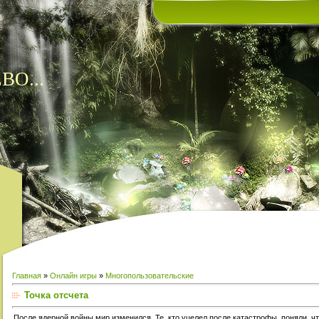
ВО...
Главная
»
Онлайн игры
»
Многопользовательские
Точка отсчета
После ядерной войны мир изменился. Те, кто уцелел после катастрофы, поняли, ч