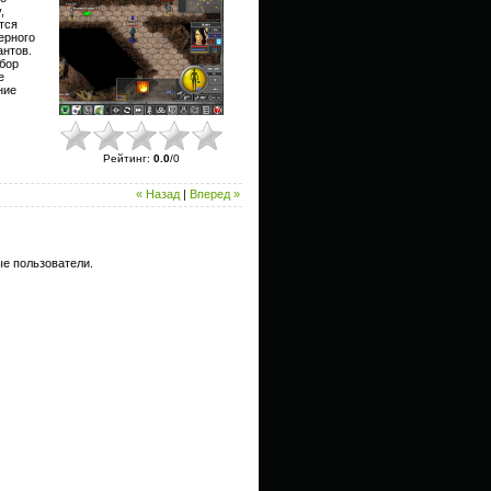
,
тся
ерного
антов.
бор
е
ние
Рейтинг
:
0.0
/
0
« Назад
|
Вперед »
е пользователи.