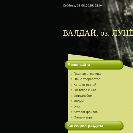
Суббота, 08.08.2026, 02:04
ВАЛДАЙ, оз. ЛУНЁ
Меню сайта
Главная страница
Наше творчество
Каталог статей
Гостевая книга
Фотоальбом
Форум
Блог
Каталог файлов
Онлайн игры
Категории раздела