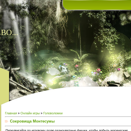
ВО...
Главная
»
Онлайн игры
»
Головоломки
Сокровища Монтесумы
Передвигайте по игровому полю разноцветные фишки, чтобы добыть магические