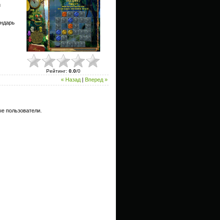
й
ендарь
Рейтинг
:
0.0
/
0
« Назад
|
Вперед »
е пользователи.