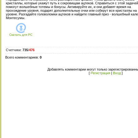
кристаллы, которые укажут путь к сокровищам ацтеков. Справиться с этой задаче
помогут волшебные тотемы и бонусы. Активируйте их, и они добавят время на
прохождение уровня, подарят дополнительные очки или соберут все кристаллы на
уровне. Разгадайте головоломки ацтеков и найдите главный приз - волшебный кал
Монтесумы.
Скачать для
PC
Счетчики
:
735
/
476
Всего комментариев
:
0
Добавлять комментарии могут только зарегистрированны
[
Регистрация
|
Вход
]