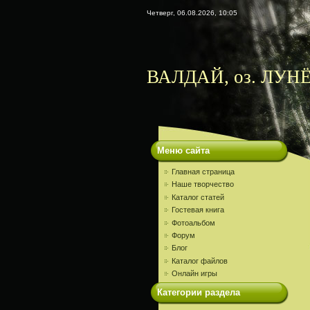
Четверг, 06.08.2026, 10:05
ВАЛДАЙ, оз. ЛУНЁ
Меню сайта
Главная страница
Наше творчество
Каталог статей
Гостевая книга
Фотоальбом
Форум
Блог
Каталог файлов
Онлайн игры
Категории раздела