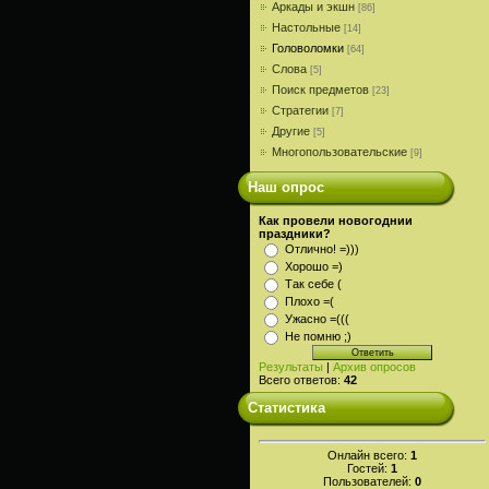
Аркады и экшн
[86]
Настольные
[14]
Головоломки
[64]
Слова
[5]
Поиск предметов
[23]
Стратегии
[7]
Другие
[5]
Многопользовательские
[9]
Наш опрос
Как провели новогоднии
праздники?
Отлично! =)))
Хорошо =)
Так себе (
Плохо =(
Ужасно =(((
Не помню ;)
Результаты
|
Архив опросов
Всего ответов:
42
Статистика
Онлайн всего:
1
Гостей:
1
Пользователей:
0