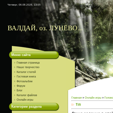
Четверг, 06.08.2026, 13:05
ВАЛДАЙ, оз. ЛУНЁВО...
Меню сайта
Главная страница
Наше творчество
Каталог статей
Гостевая книга
Фотоальбом
Форум
Блог
Каталог файлов
Главная
»
Онлайн игры
»
Голов
Онлайн игры
Tilt
Категории раздела