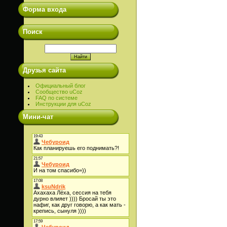
Форма входа
Поиск
Друзья сайта
Официальный блог
Сообщество uCoz
FAQ по системе
Инструкции для uCoz
Мини-чат