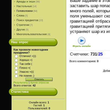
Ваше задание в это
Аркады и экшн
[86]
заставить шар попа
Настольные
[14]
много полей, котор
Головоломки
[64]
поля уменьшают ско
Слова
[5]
Поиск предметов
гравитацией отбрас
[23]
Стратегии
[7]
гравитацией притяг
Другие
[5]
устраняют шар из иг
Многопользовательские
[9]
Наш опрос
Играть онлайн
Как провели новогоднии
праздники?
Счетчики
:
731
/
25
Отлично! =)))
Хорошо =)
Всего комментариев
:
0
Так себе (
Плохо =(
Добав
Ужасно =(((
Не помню ;)
Результаты
|
Архив опросов
Всего ответов:
42
Статистика
Онлайн всего:
1
Гостей:
1
Пользователей:
0