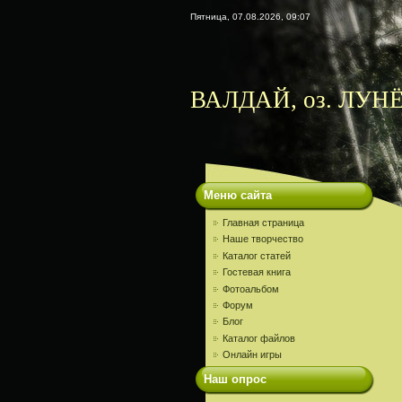
Пятница, 07.08.2026, 09:07
ВАЛДАЙ, оз. ЛУНЁ
Меню сайта
Главная страница
Наше творчество
Каталог статей
Гостевая книга
Фотоальбом
Форум
Блог
Каталог файлов
Онлайн игры
Наш опрос