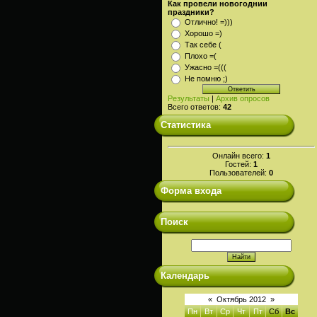
Как провели новогоднии
праздники?
Отлично! =)))
Хорошо =)
Так себе (
Плохо =(
Ужасно =(((
Не помню ;)
Результаты
|
Архив опросов
Всего ответов:
42
Статистика
Онлайн всего:
1
Гостей:
1
Пользователей:
0
Форма входа
Поиск
Календарь
«
Октябрь 2012
»
Пн
Вт
Ср
Чт
Пт
Сб
Вс