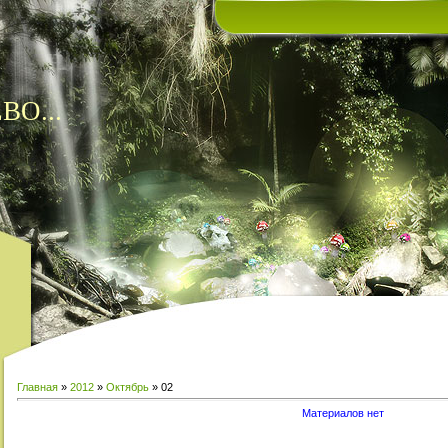
ВО...
Главная
»
2012
»
Октябрь
»
02
Материалов нет