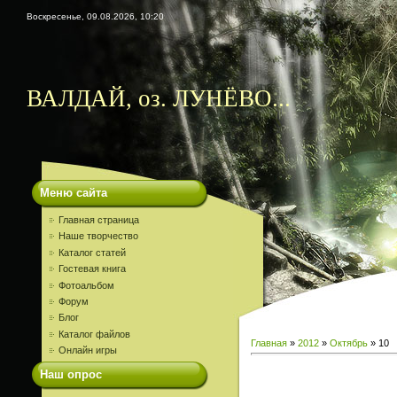
Воскресенье, 09.08.2026, 10:20
ВАЛДАЙ, оз. ЛУНЁВО...
Меню сайта
Главная страница
Наше творчество
Каталог статей
Гостевая книга
Фотоальбом
Форум
Блог
Каталог файлов
Главная
»
2012
»
Октябрь
»
10
Онлайн игры
Наш опрос