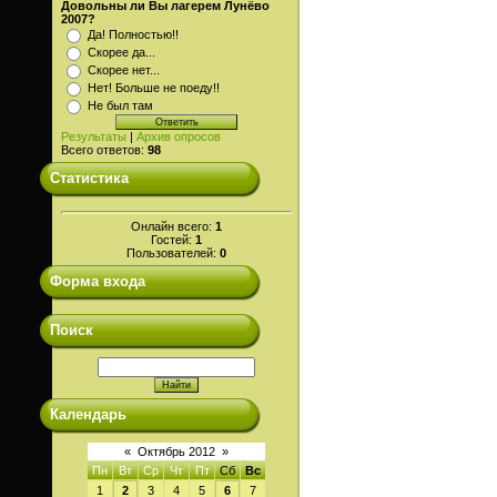
Довольны ли Вы лагерем Лунёво
2007?
Да! Полностью!!
Скорее да...
Скорее нет...
Нет! Больше не поеду!!
Не был там
Результаты
|
Архив опросов
Всего ответов:
98
Статистика
Онлайн всего:
1
Гостей:
1
Пользователей:
0
Форма входа
Поиск
Календарь
«
Октябрь 2012
»
Пн
Вт
Ср
Чт
Пт
Сб
Вс
1
2
3
4
5
6
7