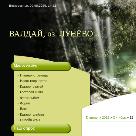
Воскресенье, 09.08.2026, 14:22
ВАЛДАЙ, оз. ЛУНЁВО...
Меню сайта
Главная страница
Наше творчество
Каталог статей
Гостевая книга
Фотоальбом
Форум
Блог
Каталог файлов
Главная
»
2012
»
Октябрь
»
19
Онлайн игры
Наш опрос