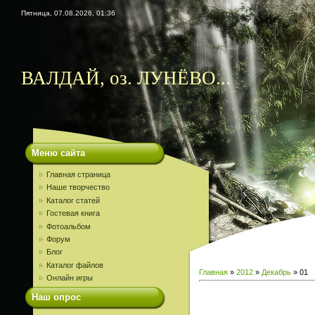
Пятница, 07.08.2026, 01:36
ВАЛДАЙ, оз. ЛУНЁВО...
Меню сайта
Главная страница
Наше творчество
Каталог статей
Гостевая книга
Фотоальбом
Форум
Блог
Каталог файлов
Главная
»
2012
»
Декабрь
»
01
Онлайн игры
Наш опрос