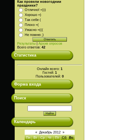
Как провели новогоднии
праздники?
Отлично! =)))
Хорошо =)
Так себе (
Плохо =(
Ужасно =(((
Не помню ;)
Результаты
|
Архив опросов
Всего ответов:
42
Статистика
Онлайн всего:
1
Гостей:
1
Пользователей:
0
Форма входа
Поиск
Календарь
«
Декабрь 2012
»
Пн
Вт
Ср
Чт
Пт
Сб
Вс