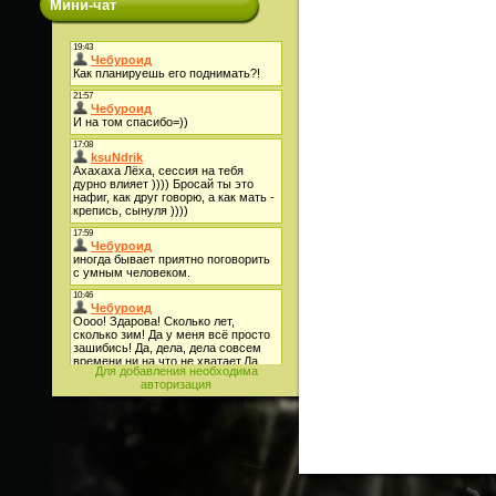
Мини-чат
Для добавления необходима
авторизация