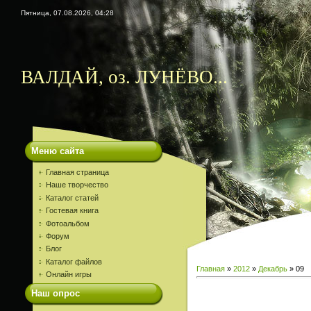
Пятница, 07.08.2026, 04:28
ВАЛДАЙ, оз. ЛУНЁВО...
Меню сайта
Главная страница
Наше творчество
Каталог статей
Гостевая книга
Фотоальбом
Форум
Блог
Каталог файлов
Главная
»
2012
»
Декабрь
»
09
Онлайн игры
Наш опрос