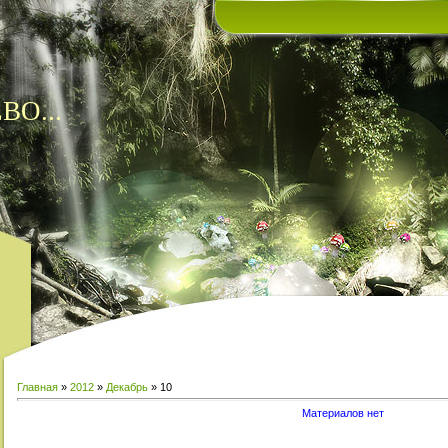
ВО...
Главная
»
2012
»
Декабрь
»
10
Материалов нет