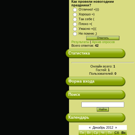
Как провели новогоднии
праздники?
Отлично! =)))
Хорошо =)
Так себе (
Плохо =(
Ужасно =(((
Не помню ;)
Результаты
|
Архив опросов
Всего ответов:
42
Статистика
Онлайн всего:
1
Гостей:
1
Пользователей:
0
Форма входа
Поиск
Календарь
«
Декабрь 2012
»
Пн
Вт
Ср
Чт
Пт
Сб
Вс