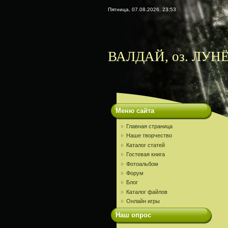
Пятница, 07.08.2026, 23:53
ВАЛДАЙ, оз. ЛУНЁ
Меню сайта
Главная страница
Наше творчество
Каталог статей
Гостевая книга
Фотоальбом
Форум
Блог
Каталог файлов
Онлайн игры
Наш опрос