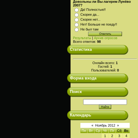
Довольны ли Вы лагерем Лунёво
2007?
Да! Полностью!!
Скорее да...
Скорее нет...
Нет! Больше не поеду!!
Не был там
Результаты
|
Архив опросов
Всего ответов:
98
Статистика
Онлайн всего:
1
Гостей:
1
Пользователей:
0
Форма входа
Поиск
Календарь
«
Ноябрь 2012
»
Пн
Вт
Ср
Чт
Пт
Сб
Вс
1
2
3
4