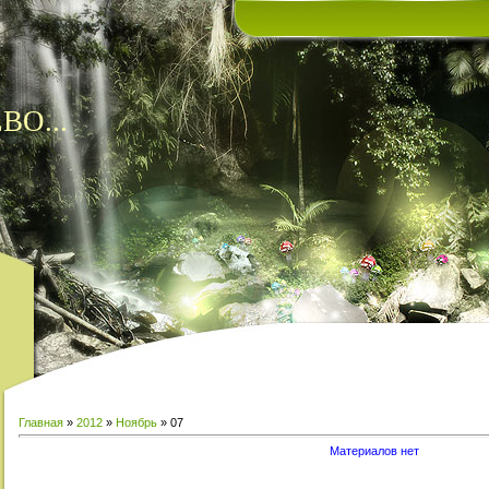
ВО...
Главная
»
2012
»
Ноябрь
»
07
Материалов нет