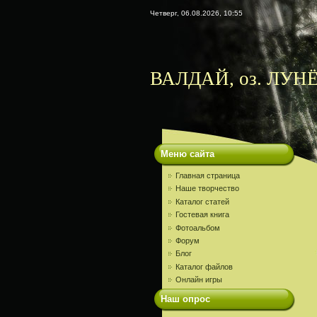
Четверг, 06.08.2026, 10:55
ВАЛДАЙ, оз. ЛУНЁ
Меню сайта
Главная страница
Наше творчество
Каталог статей
Гостевая книга
Фотоальбом
Форум
Блог
Каталог файлов
Онлайн игры
Наш опрос