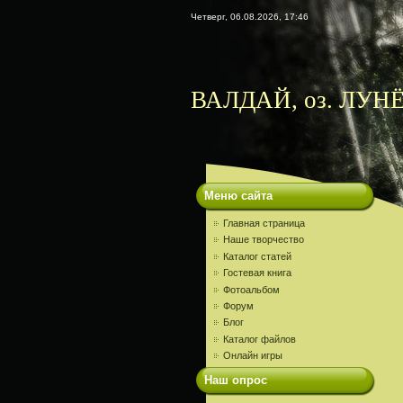
Четверг, 06.08.2026, 17:46
ВАЛДАЙ, оз. ЛУНЁ
Меню сайта
Главная страница
Наше творчество
Каталог статей
Гостевая книга
Фотоальбом
Форум
Блог
Каталог файлов
Онлайн игры
Наш опрос