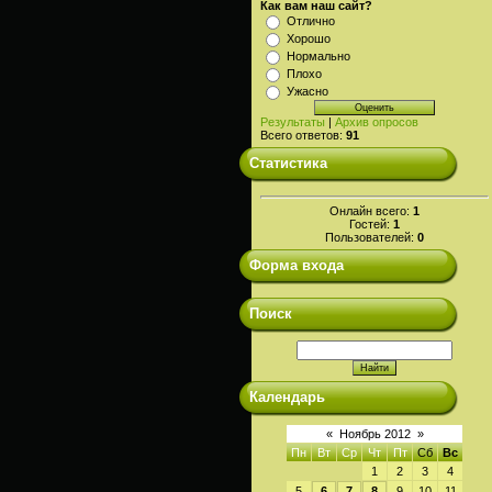
Как вам наш сайт?
Отлично
Хорошо
Нормально
Плохо
Ужасно
Результаты
|
Архив опросов
Всего ответов:
91
Статистика
Онлайн всего:
1
Гостей:
1
Пользователей:
0
Форма входа
Поиск
Календарь
«
Ноябрь 2012
»
Пн
Вт
Ср
Чт
Пт
Сб
Вс
1
2
3
4
5
6
7
8
9
10
11