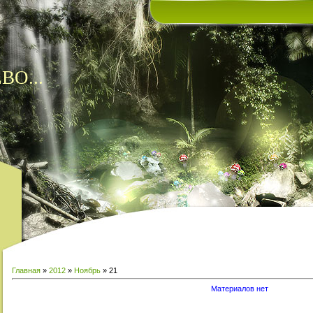
ВО...
Главная
»
2012
»
Ноябрь
»
21
Материалов нет