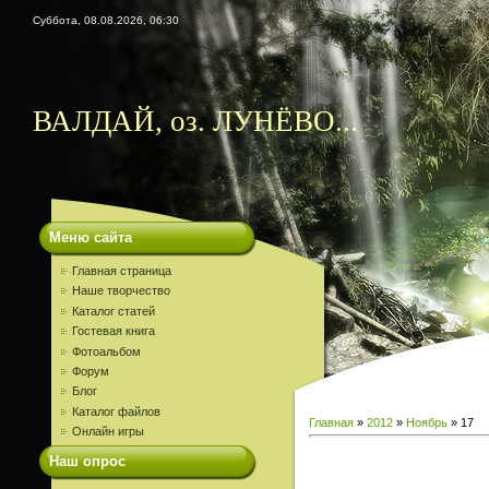
Суббота, 08.08.2026, 06:30
ВАЛДАЙ, оз. ЛУНЁВО...
Меню сайта
Главная страница
Наше творчество
Каталог статей
Гостевая книга
Фотоальбом
Форум
Блог
Каталог файлов
Главная
»
2012
»
Ноябрь
»
17
Онлайн игры
Наш опрос