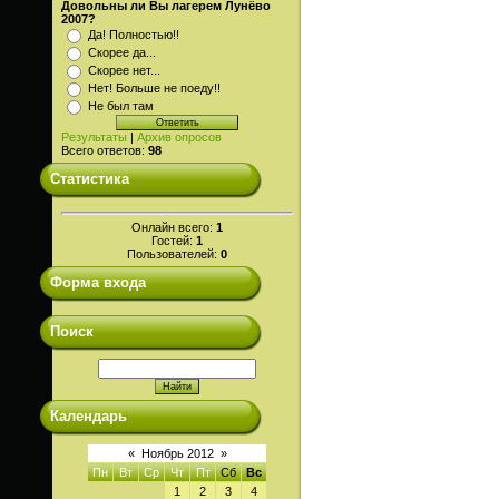
Довольны ли Вы лагерем Лунёво
2007?
Да! Полностью!!
Скорее да...
Скорее нет...
Нет! Больше не поеду!!
Не был там
Результаты
|
Архив опросов
Всего ответов:
98
Статистика
Онлайн всего:
1
Гостей:
1
Пользователей:
0
Форма входа
Поиск
Календарь
«
Ноябрь 2012
»
Пн
Вт
Ср
Чт
Пт
Сб
Вс
1
2
3
4