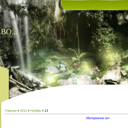
ВО...
Главная
»
2012
»
Ноябрь
»
13
Материалов нет