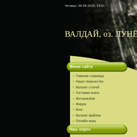
Четверг, 06.08.2026, 13:51
ВАЛДАЙ, оз. ЛУНЁ
Меню сайта
Главная страница
Наше творчество
Каталог статей
Гостевая книга
Фотоальбом
Форум
Блог
Каталог файлов
Онлайн игры
Наш опрос