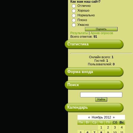
Как вам наш сайт?
Отлично
Хорошо
Нормально
Плохо
Ужасно
Результаты
|
Архив опросов
Всего ответов:
91
Статистика
Онлайн всего:
1
Гостей:
1
Пользователей:
0
Форма входа
Поиск
Календарь
«
Ноябрь 2012
»
Пн
Вт
Ср
Чт
Пт
Сб
Вс
1
2
3
4
5
6
7
8
9
10
11