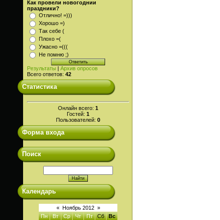
Как провели новогоднии
праздники?
Отлично! =)))
Хорошо =)
Так себе (
Плохо =(
Ужасно =(((
Не помню ;)
Результаты
|
Архив опросов
Всего ответов:
42
Статистика
Онлайн всего:
1
Гостей:
1
Пользователей:
0
Форма входа
Поиск
Календарь
«
Ноябрь 2012
»
Пн
Вт
Ср
Чт
Пт
Сб
Вс