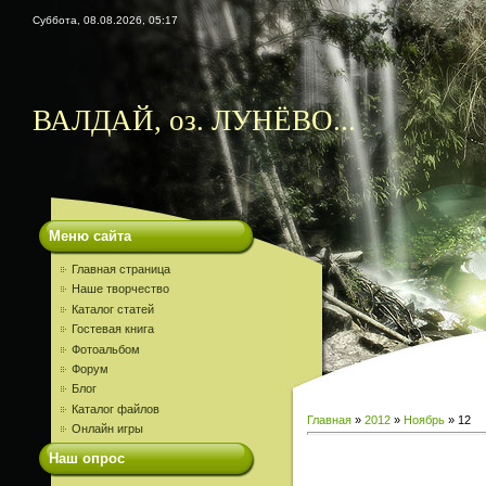
Суббота, 08.08.2026, 05:17
ВАЛДАЙ, оз. ЛУНЁВО...
Меню сайта
Главная страница
Наше творчество
Каталог статей
Гостевая книга
Фотоальбом
Форум
Блог
Каталог файлов
Главная
»
2012
»
Ноябрь
»
12
Онлайн игры
Наш опрос