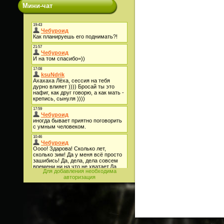
Мини-чат
Для добавления необходима
авторизация